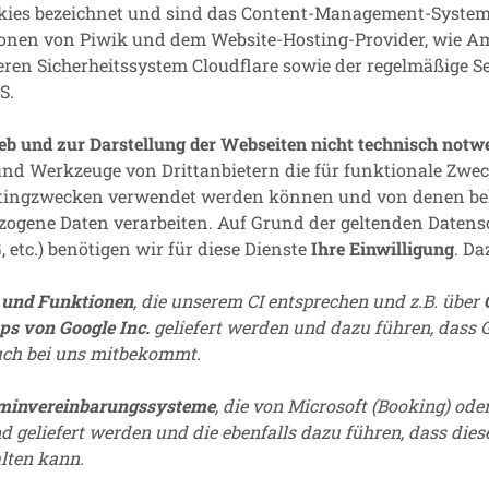
ookies bezeichnet und sind das Content-Management-Syste
tionen von Piwik und dem Website-Hosting-Provider, wie 
eren Sicherheitssystem Cloudflare sowie der regelmäßige S
S.
ntlichen Punkte wurden anhand der FAQ von der BAyLDA h
ieb und zur Darstellung der Webseiten nicht technisch notw
ntierung zusammengefasst:
und Werkzeuge von Drittanbietern die für funktionale Zwec
tingzwecken verwendet werden können und von denen bek
eröffentlichung des 14. Bayerischen
zogene Daten verarbeiten. Auf Grund der geltenden Datens
nsschutzmaßnahmenverordnung (14.BayIfSMV) darf ein
 etc.) benötigen wir für diese Dienste
Ihre Einwilligung
. Da
er den Impfstatur der Beschäftigten verarbeiten. Dies wurd
 DSK-Beschluss vom 19.10.2021 bestätigt. Wichtig ist, dass 
n und Funktionen
, die unserem CI entsprechen und z.B. über
schluss NUR ein „Zutrittsrecht“ verarbeitet werden darf. D.
aps
von Google Inc.
geliefert werden
und dazu führen, dass 
die Krankenhaus-Ampel auf „rot“ geschalten wurde, dass 
uch bei uns mitbekommt.
 mit mehr als 10 Personen, wenn während der Arbeitszeit
nden oder Mitarbeiter:innen bestehen können, ist der Zutr
minvereinbarungssysteme
, die von Microsoft (Booking) ode
genesen oder getestet sind. Die Erlaubnis bezieht sich also
d geliefert werden und die ebenfalls dazu führen, dass di
tus der Arbeitnehmer und Kunden überprüfen darf (NICHT
alten kann.