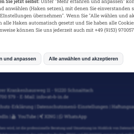
n Sie jetzt selbst:
Unter "Mehr erfahren und anpassen" kön
und in der Originalfassung,
hier
.
nd anwählen (Haken setzen), mit denen Sie einverstanden 
 "EInstellungen übernehmen". Wenn Sie "Alle wählen und ak
ein Impfstatus vom Arbeitgeber verarbeitet werden?"
 alle Haken automatisch gesetzt und Sie haben alle Cookie
nweise können Sie uns jederzeit auch mit +49 (9153) 970057
Beschlusses der Datenschutzkonferenz des Bundes und der
.2021
hier
.
en und anpassen
Alle anwählen und akzeptieren
MS
mo (Piwik)
rer Krankenhausweg 11 - 91220 Schnaittach
9700 579 - E-Mail: info<at>b-in.de
ube
hutz-Erklärung
|
Datenschutzmenü-Einstellungen
|
Haftungsa
edIn
|
YouTube
|
XING
|
WhatsApp
o
hen wird, ist die professionelle Beratung und Umsetzung im Hinblick von Datensch