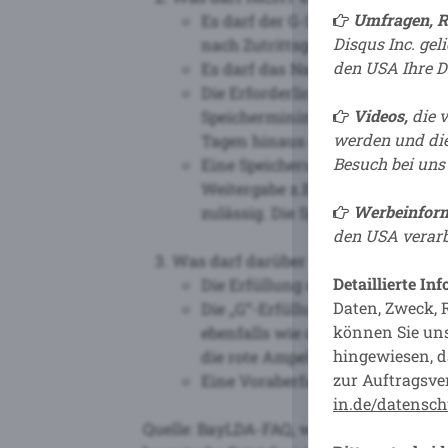
Umfragen, 
Es darf der G-Status NICHT selbs
Disqus Inc. ge
nach Zutrittsgewährung kann di
den USA Ihre D
Es darf das Nachweisdokument s
Die Erforderlichkeit der Speich
Videos,
die 
Speicherminimierungsgründen m
werden und
di
Tagen hinaus gespeichert werde
Besuch bei un
Eine Speicherung ist NUR zum Zwe
Weitergabe z.B. zur Vermerkung
Werbeinform
zulässig. Die Speicherung einer H
den USA verarb
Was darf darüber hinaus verarbeite
Detaillierte In
Die Erfüllung des G-Status von 
Daten, Zweck, 
Die „G“-Erfüllung von betriebsf
können Sie un
ebenfalls wie die eigenen Mitarb
hingewiesen, 
die rote Ampel des BayIfSMV fäll
zur Auftragsve
Eine Voraberfassung zur Vorber
in.de/datensch
Quelle: BayLDA-FAQ, welches Sie
hier
fin