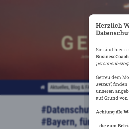
Herzlich W
Datenschut
Sie sind hier ri
BusinessCoach
personenbezoge
Getreu dem Mo
setzen
",
finden 
Aktuelles, Blog & FAQ
Datenschutz-C
unseren ange
auf Grund von
#Datenschutz #Handlu
Achtung d
Ie W
#Bayern, für deren R
...die zum Betr