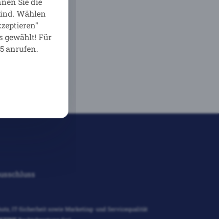
nen Sie die
sind. Wählen
zeptieren"
s gewählt! Für
5 anrufen.
usschluss
utz, IT-Sicherheit sowie Marketing- und Servicequalität