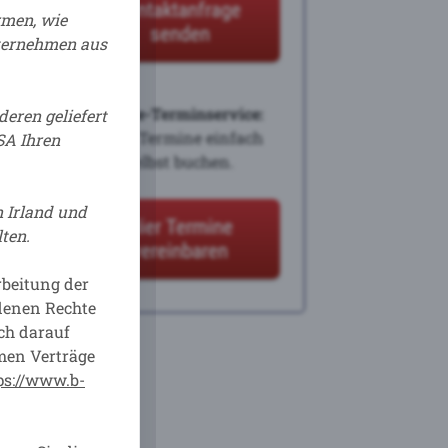
Kontaktanfrage
ormen, wie
h.
senden
nternehmen aus
Online-Terminservice:
deren
geliefert
 30
Jetzt Termine einfach
SA Ihren
selbst buchen.
ne
 NICHT
 Irland und
Hier Termine
ten.
vereinbaren
beitung der
en.
ndenen Rechte
ch darauf
 unter
men Verträge
ps://www.b-
iten.
 für