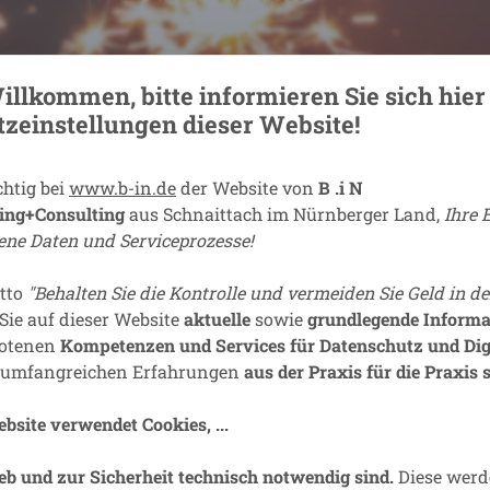
illkommen, bitte informieren Sie sich hier
zeinstellungen dieser Website!
chtig bei
www.b-in.de
der Website von
B .i N
ing+Consulting
aus Schnaittach im Nürnberger Land,
Ihre 
ne Daten und Serviceprozesse!
tto
"Behalten Sie die Kontrolle und vermeiden Sie Geld in d
Sie auf dieser Website
aktuelle
sowie
grundlegende Informa
ompliance
Informationssicherheit
Servicequalität
Über un
botenen
Kompetenzen und Services für Datenschutz und Digi
 umfangreichen Erfahrungen
aus der Praxis für die Praxis s
ngsleitfaden für #Betriebe in
ebsite verwendet Cookies, ...
egion die "rote Ampel" wegen
ieb und zur Sicherheit technisch notwendig sind.
Diese werd