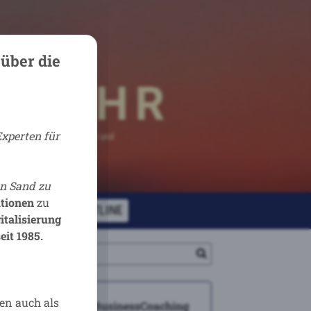
 über die
Experten für
en Sand zu
tionen
zu
s
Kontakt
HOTLINE
talisierung
eit 1985
.
en auch als
B .i N BusinessCoaching