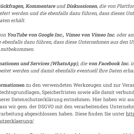
Rückfragen, Kommentare
und
Diskussionen
, die von Plattf
t gespeichert werden, sondern nur das „G“ erfüllt wurde. D.
liefert werden und die ebenfalls dazu führen, dass dieses U
ese Information wieder gelöscht werden.
aten erhält.
elbst NICHT kopiert oder anderweitig verarbeitet werden!
erung des Nachweises für den Betriebsinhaber darf aus
von
YouTube von Google Inc.,
Vimeo von Vimeo Inc.
oder an
aximal 14 Tagen (gem. §§ 3, 17 BayIfSMV) und NICHT über
e ebenfalls dazu führen, dass diese Unternehmen aus den U
n.
s mitbekommen.
cke des Zugangs und deren direkter Stelle z.B. Pforte - ei
 Arbeitsschutzdokumentation oder in der Personalakte ist
ationen und Services (WhatsApp)
, die
von Facebook Inc.
in
istorie ist NICHT zulässig.
eitet werden und damit ebenfalls eventuell Ihre Daten erhal
t werden?
formationen
zu den verwendeten Werkzeugen und zur Verar
Arbeitnehmer:innen im Außendienst darf festgehalten werd
Rechtsgrundlagen, Speicherfristen sowie alle damit verbu
remden Personen wie Besucher:innen, Monteure, etc. dürfen
serer Datenschutzerklärung entnehmen. Hier haben wir au
eiter:innen verarbeitet werden, sofern der besuchte Betrieb
dass wir gem. der DSGVO mit den verarbeitenden Unterneh
t.
rarbeitung abgeschlossen haben. Diese finden Sie unter
htt
eitung darf den Umfang einer Woche zuvor nicht überschre
utzerklaerung/
den und topaktuell (vom 15.11.2021) der Handlungsleitfaden