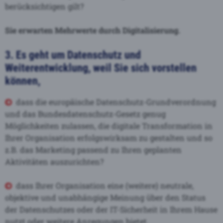
berücksichtigen gilt?
Sie erwarten Mehrwerte durch Digitalisierung.
3. Es geht um Datenschutz und
Weiterentwicklung, weil Sie sich vorstellen
können,
dass die europäische Datenschutz-Grundverordnung
und das Bundesdatenschutz-Gesetz genug
Möglichkeiten zulassen, die digitale Transformation in
Ihrer Organisation erfolgswirksam zu gestalten und so
z.B. das Marketing passend zu Ihren geplanten
Aktivitäten auszurichten?
dass Ihrer Organisation eine (weitere) neutrale,
objektive und unabhängige Meinung über den Status
der Datenschutzes oder der IT-Sicherheit in Ihrem Hause
nutzt oder weitere Anregungen bietet.