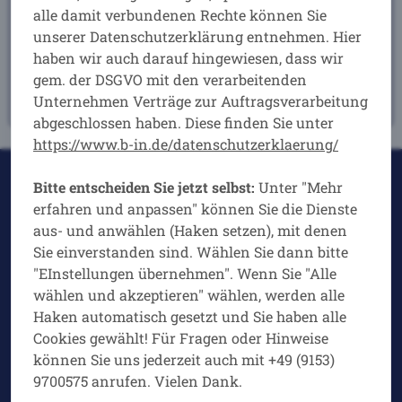
alle damit verbundenen Rechte können Sie
unserer Datenschutzerklärung entnehmen. Hier
Hier Termine
haben wir auch darauf hingewiesen, dass wir
vereinbaren
gem. der DSGVO mit den verarbeitenden
Unternehmen Verträge zur Auftragsverarbeitung
abgeschlossen haben. Diese finden Sie unter
https://www.b-in.de/datenschutzerklaerung/
Sie sind hier:
Bitte entscheiden Sie jetzt selbst:
Unter "Mehr
erfahren und anpassen" können Sie die Dienste
B .i N BusinessCoaching+Consulting - Oberer
aus- und anwählen (Haken setzen), mit denen
Krankenhausweg 11 - 91220 Schnaittach
Fon: +49 (9153) 9700 575 - Fax: +49 (9153) 9700 579 - E-
Sie einverstanden sind. Wählen Sie dann bitte
Mail: info<at>b-in.de
"EInstellungen übernehmen". Wenn Sie "Alle
wählen und akzeptieren" wählen, werden alle
Rechtliches:
AGB
|
Impressum
|
Datenschutz-
Haken automatisch gesetzt und Sie haben alle
Erklärung
|
Datenschutzmenü-Einstellungen
|
Cookies gewählt! Für Fragen oder Hinweise
Haftungsausschluss
können Sie uns jederzeit auch mit +49 (9153)
Weiteres:
Anfahrt
|
facebook
|
LinkedIn
|
9700575 anrufen. Vielen Dank.
YouTube
|
XING
|
WhatsApp