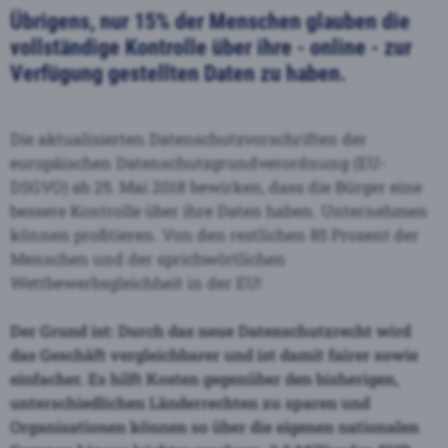
Übrigens, nur 15% der Menschen glauben die
vollständige Kontrolle über ihre - online - zur
Verfügung gestellten Daten zu haben.
Die aktualisierten Datenschutzvorschriften der
europäischen Datenschutzgrundverordnung (EU-
DSGVO) ab 25. Mai 2018 bewirken, dass die Bürger eine
bessere Kontrolle über ihre Daten haben. Unternehmen
können profitieren. Von den restlichen 85 Prozent der
Menschen und der sprichwörtlichen
Wettbewerbsgleichheit in der EU!
Der Grund ist: Durch das neue Datenschutzrecht wird
das Geschäft vergleichbarer und ist damit fairer sowie
einfacher. Es hilft Kosten gegenüber den bisherigen,
unterschiedlichen Länderrechten zu sparen und
Organisationen können so über die eigenen nationalen