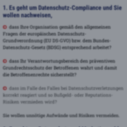
1. Es geht um Datenschutz-Compliance und Sie
wollen nachweisen,
dass Ihre Organisation gemäß den allgemeinen
Fragen der
europäischen Datenschutz-
Grundverordnung (EU DS-GVO) bzw. dem Bundes-
Datenschutz-Gesetz (BDSG) entsprechend arbeitet?
dass Ihr Verantwortungsbereich den präventiven
Grundrechtsschutz der Betroffenen wahrt und damit
die Betroffenenrechte sicherstellt?
dass im Falle des Falles bei Datenschutzverletzungen
korrekt reagiert und so
Bußgeld- oder Reputations-
Risiken vermieden wird?
Sie wollen unnötige Aufwände und Risiken vermeiden.