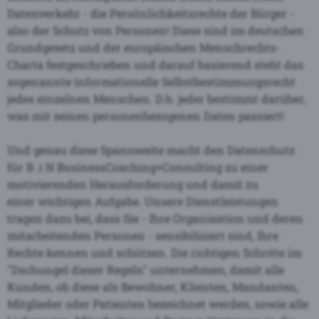
Datenverkehr - die Persönlichkeitsrechte der Bürger -
also der Schutz von Personen! Diese sind im deutschen
Grundgesetz und der europäischen Menschrechts-
Charta festgeschrieben und darauf basierend steht das
sogenannte informationelle Selbstbestimmungsrecht
jedes einzelnen Menschen. D.h. jeder bestimmt darüber,
was mit seinen personenbezogenen Daten passiert!
Und genau diese Spannweite macht den Datenschutz
für B .i N BusinessCoaching+Consulting zu einer
motivierenden Herausforderung und damit zu
einer wichtigen Aufgabe. Unsere Dienstleistungen
tragen dazu bei, dass Sie - Ihre Organisation und deren
mitarbeitenden Personen - sensibilisiert sind, Ihre
Rechte kennen und schützen. Die richtigen Schritte im
"Dschungel dieser Regeln" unternehmen, damit alle
Kunden, ob diese als Bewohner, Klienten, Mandanten,
Mitglieder oder Patienten bezeichnet werden, sowie alle