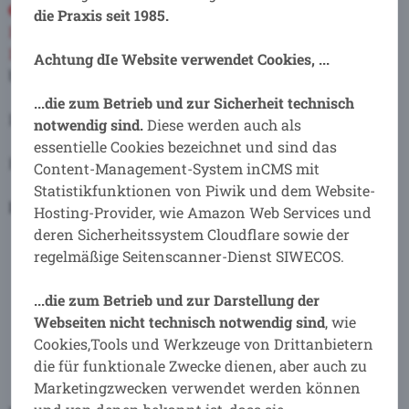
Informieren Sie sich
über B .i N
die Praxis seit 1985
.
BusinessCoaching+Consulting
und die Leistungen im
Datenschutz
, der
IT-Sicherheit
und vereinbaren Sie
Achtung d
Ie Website verwendet Cookies, ...
baldmöglichst einen
Termin
mit uns.
...die zum Betrieb und zur Sicherheit technisch
Ich freue mich auf den Kontakt mit Ihnen.
notwendig sind.
Diese werden auch als
essentielle Cookies bezeichnet und sind das
Freundliche Grüße
Content-Management-System inCMS mit
Statistikfunktionen von Piwik und dem Website-
Ihr Jens Wiemeyer
Hosting-Provider, wie Amazon Web Services und
deren Sicherheitssystem Cloudflare sowie der
regelmäßige Seitenscanner-Dienst SIWECOS.
...die zum Betrieb und zur Darstellung der
Webseiten nicht technisch notwendig sind
, wie
Cookies,Tools und Werkzeuge von Drittanbietern
die für funktionale Zwecke dienen, aber auch zu
Marketingzwecken verwendet werden können