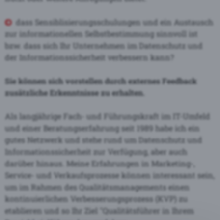
dass Sensiblisierungsschulungen und ein Austausch
zur informationellen Selbstbestimmung sinnvoll ist
bzw. dass sich Ihr Unternehmen im Datenschutz und
der Informationssicherheit verbessern kann?
Sie können sich vorstellen durch externes Feedback
zusätzliche Erkenntnisse zu erhalten.
Als langjährige Fach- und Führungskraft im IT-Umfeld
und einer Beratungserfahrung seit 1989 habe ich ein
gutes Netzwerk und stehe rund um Datenschutz und
Informationssicherheit zur Verfügung, aber auch
darüber hinaus. Meine Erfahrungen in Marketing-,
Service- und Verkaufsprozesse können interessant sein,
um im Rahmen des Qualitätsmanagements einen
kontinuierlichen Verbesserungsprozess (KVP) zu
etablieren und so Ihr Ziel "Qualitätsführer in Ihrem