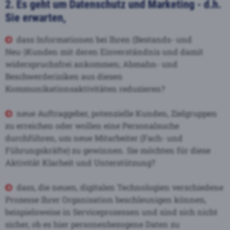
2. Es geht um Datenschutz und Marketing - d.h.
Sie erwarten,
dass Informationen bei Ihren (Bestands- und
Neu-)Kunden mit deren Einverständnis und damit
widerspruchsfrei ankommen; Abmahn- und
Beschwerderisiken aus diesen
Kommunikationsaktivitäten reduzieren?
neue Auftraggeber, potenzielle Kunden, Zielgruppen
zu erreichen oder wollen eine Personalsuche
durchführen, um neue Mitarbeiter (Fach- und
Führungskräfte) zu gewinnen. Sie möchten für diese
Aktivität Klarheit und Unterstützung?
dass, die neuen, digitalen Technologien verschiedene
Prozesse Ihrer Organisation beschleunigen können,
beispielsweise in Serviceprozessen und sind sich nicht
sicher, ob es hier personenbezogene Daten zu