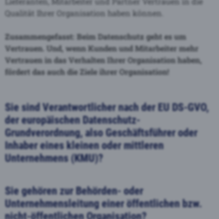
Lieferanten, Mitarbeiter und Partner Vertrauen in die
Qualität Ihrer Organisation haben können.
Zusammengefasst: Beim Datenschutz geht es um
Vertrauen. Und, wenn Kunden und Mitarbeiter mehr
Vertrauen in das Verhalten Ihrer Organisation haben,
fördert das auch die Ziele ihrer Organisation!
Sie sind Verantwortlicher nach der EU DS-GVO,
der europäischen Datenschutz-
Grundverordnung, also Geschäftsführer oder
Inhaber eines kleinen oder mittleren
Unternehmens (KMU)?
Sie gehören zur Behörden- oder
Unternehmensleitung einer öffentlichen bzw.
nicht-öffentlichen Organisation?