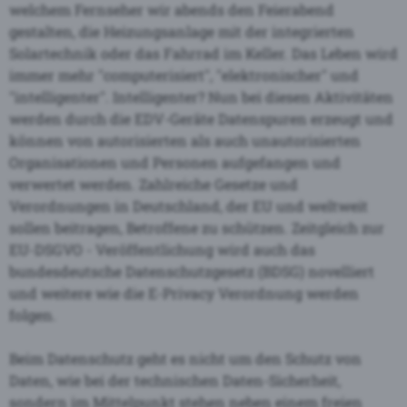
welchem Fernseher wir abends den Feierabend
gestalten, die Heizungsanlage mit der integrierten
Solartechnik oder das Fahrrad im Keller. Das Leben wird
immer mehr "computerisiert", "elektronischer" und
"intelligenter". Intelligenter? Nun bei diesen Aktivitäten
werden durch die EDV-Geräte Datenspuren erzeugt und
können von autorisierten als auch unautorisierten
Organisationen und Personen aufgefangen und
verwertet werden. Zahlreiche Gesetze und
Verordnungen in Deutschland, der EU und weltweit
sollen beitragen, Betroffene zu schützen. Zeitgleich zur
EU-DSGVO - Veröffentlichung wird auch das
bundesdeutsche Datenschutzgesetz (BDSG)
novelliert
und weitere wie die
E-Privacy Verordnung werden
folgen.
Beim Datenschutz geht es nicht um den Schutz von
Daten, wie bei der technischen Daten-Sicherheit,
sondern im Mittelpunkt stehen neben einem freien