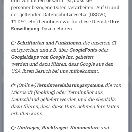
und von denen bekannt ist, dass sie
Inhaber B .i N BusinessCoaching+Consulting
personenbezogene Daten verarbeiten. Auf Grund
der geltenden Datenschutzgesetze (DSGVO,
Anerkannt in Beratung und Coaching seit 2004
TTDSG, etc.) benötigen wir für diese Dienste
Ihre
Einwilligung
. Dazu gehören:
Schriftarten und Funktionen
, die unserem CI
entsprechen und z.B. über
GoogleFonts
oder
GoogleMaps
von Google Inc.
geliefert
100% EMPFEHLUNGEN
Mehr Infos
werden
und dazu führen, dass Google aus den
USA Ihren Besuch bei uns mitbekommt.
(Online-)
Terminvereinbarungssysteme
, die von
Microsoft (Booking) oder Terminpilot aus
B .i N BusinessCoaching +Consulting
Deutschland geliefert werden und die ebenfalls
Inh. Jens Wiemeyer
dazu führen, dass diese Unternehmen Ihre Daten
Ob. Krankenhausweg 11
erhalten kann.
91220 Schnaittach
Umfragen, Rückfragen, Kommentare
und
Fon: +49 (9153) 9700575