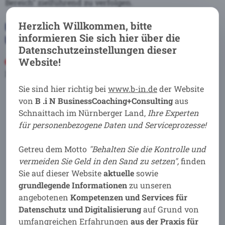
Bereich" zielführend zu verfolgen.
Herzlich Willkommen, bitte
Und: Was muss Ihre Organisation - Ihr
informieren Sie sich hier über die
Unternehmen jetzt tun?
Datenschutzeinstellungen dieser
Website!
Die Rechte der Personen schützen, die ihre Daten in
Ihre Hände geben. Dazu gehören u.a.:
Sie sind hier richtig bei
www.b-in.de
der Website
Eine eindeutige Zustimmung über die
von
B .i N BusinessCoaching+Consulting
aus
Datenverarbeitung zu erwirken.
Schnaittach im Nürnberger Land,
Ihre Experten
Eine transparente, offene und verständliche
für
personenbezogene Daten und Serviceprozesse!
Kommunikation (in einfacher Sprache).
Einen Zugang zu ihren Daten zu ermöglichen und
Getreu dem Motto
"Behalten Sie die Kontrolle und
diese ändern und mitnehmen zu können.
vermeiden Sie Geld in den Sand zu setzen
",
finden
Informationspflichten im Falle eines Datenverlustes
Sie auf dieser Website
aktuelle
sowie
oder bei anderen Datenschutzverletzungen.
grundlegende Informationen
zu unseren
Werbe- und Marketingeinschränkungen, wenn
angebotenen
Kompetenzen und Services für
diese Informationen nicht (mehr) gewünscht sind.
Datenschutz und Digitalisierung
auf Grund von
umfangreichen Erfahrungen
aus der Praxis für