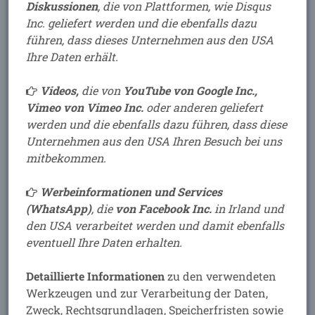
Diskussionen
, die von Plattformen, wie Disqus
Fax: +49 (9153) 9700579
Inc. geliefert werden und die ebenfalls dazu
E-Mail: info<at>b-in.de
führen, dass dieses Unternehmen aus den USA
Ihre Daten erhält.
Kontaktadresse:
Videos,
die von
YouTube von Google Inc.,
Vimeo von Vimeo Inc.
oder anderen
geliefert
zum Anfahrtsplan...
werden und
die ebenfalls dazu führen, dass diese
Unternehmen aus den USA Ihren Besuch bei uns
mitbekommen.
Werbeinformationen und Services
(WhatsApp)
, die
von Facebook Inc.
in Irland und
Kontaktanfrage
den USA verarbeitet werden und damit ebenfalls
senden
eventuell Ihre Daten erhalten.
Detaillierte Informationen
zu den verwendeten
Online-Terminservice:
Werkzeugen und zur Verarbeitung der Daten,
Jetzt Termine einfach selbst buchen.
Zweck, Rechtsgrundlagen, Speicherfristen sowie