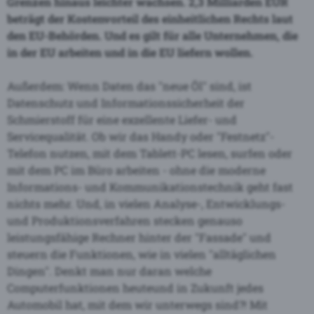
Grenzen hinaus leichter wachsen. 2,3 Milliarden EUR
beträgt der Kostenvorteil des einheitlichen Rechts laut
den EU-Behörden. Und es gilt für alle Unternehmen, die
in der EU arbeiten und in die EU liefern wollen.
Außerdem: Wenn Daten das "neue Öl" sind, ist
Datenschutz und Informationssicherheit der
Schmierstoff für eine exzellente Liefer- und
Servicequalität. Ob wir das Handy oder "Festnetz"-
Telefon nutzen, mit dem Tablett-PC lesen, surfen oder
mit dem PC im Büro arbeiten - ohne die moderne
Informations- und Kommunikationstechnik geht fast
nichts mehr. Und, in vielen Analyse-, Entwicklungs-
und Produktionsverfahren stecken genauso
leistungsfähige Rechner hinter der "Fassade" und
steuern die Funktionen, wie in vielen "alltäglichen
Dingen". Denkt man nur daran welche
Computerfunktionen heuteund in Zukunft jedes
Automobil hat, mit dem wir unterwegs sind?! Mit